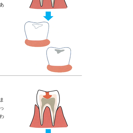
あ
ま
っ
わ