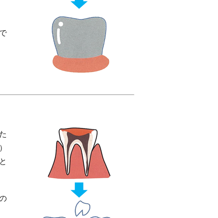
で
た
）
と
の