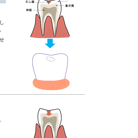
し
の
せ
、